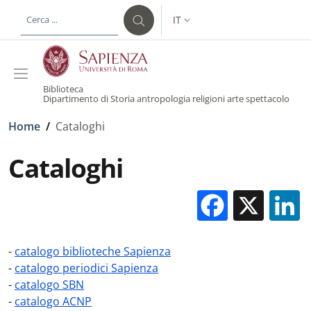
Salta al contenuto principale
Skip to footer content
IT
SELETTORE LINGUA: CURREN
Biblioteca
Dipartimento di Storia antropologia religioni arte spettacolo
Briciole di pane
Home
/
Cataloghi
Cataloghi
Facebo
X
-
catalogo biblioteche Sapienza
-
catalogo periodici Sapienza
-
catalogo SBN
-
catalogo ACNP